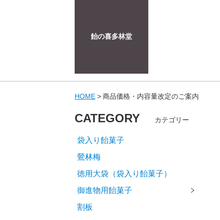
飴の喜多林堂
HOME
商品価格・内容量改定のご案内
CATEGORY
カテゴリー
袋入り飴菓子
鶯林梅
徳用大袋（袋入り飴菓子）
御進物用飴菓子
割板